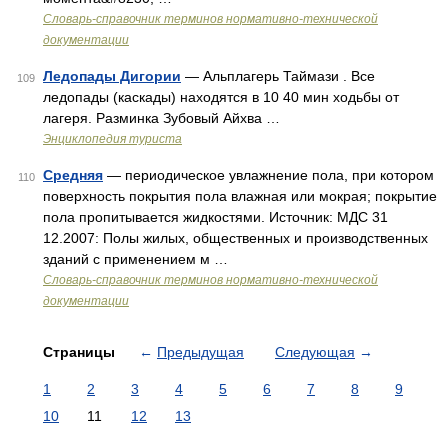
Словарь-справочник терминов нормативно-технической
документации
Ледопады Дигории
— Альплагерь Таймази . Все
109
ледопады (каскады) находятся в 10 40 мин ходьбы от
лагеря. Разминка Зубовый Айхва …
Энциклопедия туриста
Средняя
— периодическое увлажнение пола, при котором
110
поверхность покрытия пола влажная или мокрая; покрытие
пола пропитывается жидкостями. Источник: МДС 31
12.2007: Полы жилых, общественных и производственных
зданий с применением м …
Словарь-справочник терминов нормативно-технической
документации
Страницы
←
Предыдущая
Следующая
→
1
2
3
4
5
6
7
8
9
10
11
12
13