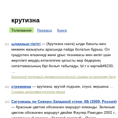
крутизна
Толкование
Перевод
Книги
ылдидың тіктігі
— (Крутизна ската) ылди бағыты мен
101
көкжиек жазықтығы арасында пайда болатын бұрыш. Ол
градуспен өлшенеді және ұрыс техникасы мен көлігі үшін
жергілікті жердің өтпелілігіне қатысты жер бедерінің
сипаттамасының бірі болып табылады. Ы.т н карта&#8230;
…
Казахский толковый терминологический словарь по военному делу
стремнина
— крутизна; крутой подъем, спуск; вершина …
102
Cловарь архаизмов русского языка
Сигуниань по Северо-Западной стене, 6Б (2009, Россия)
103
— Красным цветом обозначен маршрут команды. Зеленым
цветом обозначен маршрут двойки Фаулер Рамсден 2002 г.,