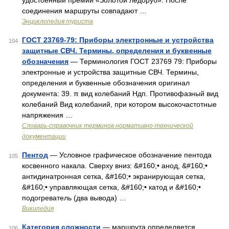
удостоенный премии «Золотой ледоруб». После
соединения маршруты совпадают …
Энциклопедия туриста
ГОСТ 23769-79: Приборы электронные и устройства
104
защитные СВЧ. Термины, определения и буквенные
обозначения
— Терминология ГОСТ 23769 79: Приборы
электронные и устройства защитные СВЧ. Термины,
определения и буквенные обозначения оригинал
документа: 39. π вид колебаний Ндп. Противофазный вид
колебаний Вид колебаний, при котором высокочастотные
напряжения …
Словарь-справочник терминов нормативно-технической
документации
Пентод
— Условное графическое обозначение пентода
105
косвенного накала. Сверху вниз: &#160;• анод, &#160;•
антидинатронная сетка, &#160;• экранирующая сетка,
&#160;• управляющая сетка, &#160;• катод и &#160;•
подогреватель (два вывода) …
Википедия
Категория сложности
— маршрута определяется
106