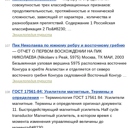
совокупностью трех классификационных признаков:
продолжительностью, протяжённостью и технической
сложностью, зависящей от характера , количества и
разнообразия препятствий. Содержание 1 Российская
классификация 2 По&#8230; …
Энциклопедия туриста
Пик Николаева по южному ребру и восточному гребню
107
— ОТЧЕТ О ПЕРВОМ ВОСХОЖДЕНИИ НА ПИК
НИКОЛАЕВА (Nikolaev s Peak, 5975) Москва, ТК МАИ, 2003
Безымянная узловая вершина 5975 расположена восточнее
Конгура в хребте Агалистан и отделяется от северо
восточного гребня Конгура седловиной Восточный Конгур …
Энциклопедия туриста
ГОСТ 17561-84: Усилители магнитные. Термины и
108
определения
— Терминология ГОСТ 17561 84: Усилители
магнитные. Термины и определения оригинал документа:
11. Быстродействующий магнитный усилитель Half cycle
transductor Магнитный усилитель, в котором время с
момента изменения управляющей величины до
момента&#8230; …